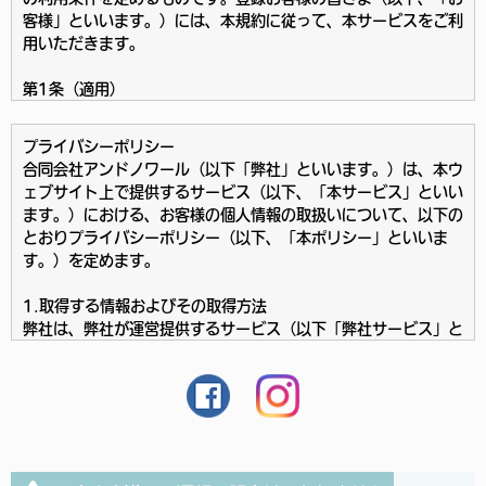
客様」といいます。）には、本規約に従って、本サービスをご利
用いただきます。
第1条（適用）
1.本規約は、お客様と弊社との間の本サービスの利用に関わる
一切の関係に適用されるものとします。
プライバシーポリシー
2.弊社は本サービスに関し、本規約のほか、ご利用にあたって
合同会社アンドノワール（以下「弊社」といいます。）は、本ウ
のルール等、各種の定め（以下、「個別規定」といいます。）を
ェブサイト上で提供するサービス（以下、「本サービス」といい
することがあります。これら個別規定はその名称のいかんに関わ
ます。）における、お客様の個人情報の取扱いについて、以下の
らず、本規約の一部を構成するものとします。
とおりプライバシーポリシー（以下、「本ポリシー」といいま
3.本規約の規定が前条の個別規定の規定と矛盾する場合には、
す。）を定めます。
個別規定において特段の定めなき限り、個別規定の規定が優先さ
れるものとします。
1.取得する情報およびその取得方法
弊社は、弊社が運営提供するサービス（以下「弊社サービス」と
第2条（利用登録）
いいます。）を通して、お客様の個人情報（個人情報保護法第２
1.本サービスにおいては、登録希望者が本規約に同意の上、弊
条第１項に定義される個人情報を意味します。以下同じ。）を適
社の定める方法によって利用登録を申請し、弊社がこれを承認す
正な手段により取得いたします。なお、お客様は、本ポリシーに
ることによって、利用登録が完了するものとします。
従った個人情報の取得及び取扱いに同意できない場合、弊社サー
2.弊社は、利用登録の申請者に以下の事由があると判断した場
ビスを利用することはできません。弊社サービスを利用したお客
合、利用登録の申請を承認しないことがあり、その理由について
様は、本ポリシーに同意したものとみなします。
は一切の開示義務を負わないものとします。